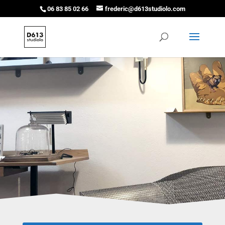
06 83 85 02 66
frederic@d613studiolo.com