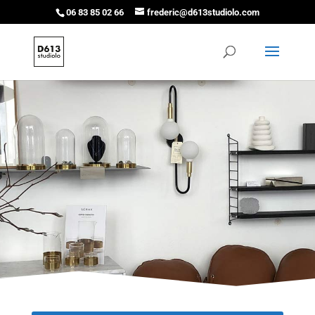
06 83 85 02 66
frederic@d613studiolo.com