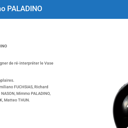
mo PALADINO
DINO
ner de ré-interpréter le Vase
plaires.
imiliano FUCHSIAS, Richard
lo NASON, Mimmo PALADINO,
K, Matteo THUN.