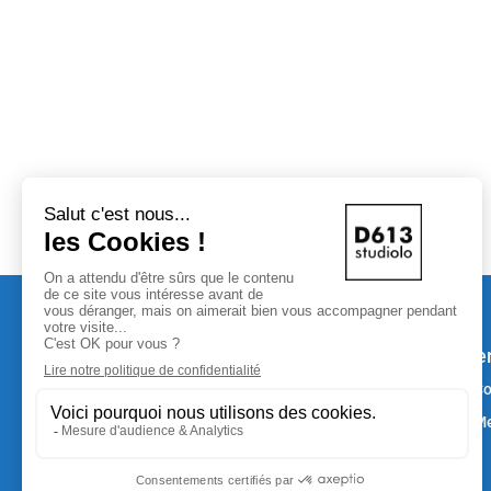
Accès
Me
•
Connexion
Co
•
Déconnexion
Me
•
Site de WordPress-FR