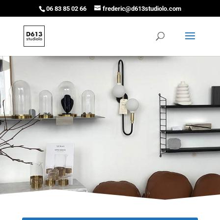
06 83 85 02 66
frederic@d613studiolo.com